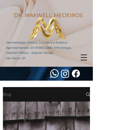
DR. MAXWELL MEDEIROS
Dermatologia Clínica, Cirúrgica e Estética
Agendamentos:
(11) 94900-2882
(WhatsApp)
CRM/SP 179054 • RQE/SP 120382
São Paulo, SP
Blog