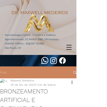
DR. MAXWELL MEDEIROS
Dermatologia Clínica, Cirúrgica e Estética
Agendamentos:
(11) 94900-2882
(WhatsApp)
CRM/SP 179054 • RQE/SP 120382
São Paulo, SP
Post
Maxwell Medeiros
20 de fev. de 2023
1 min de leitura
BRONZEAMENTO
ARTIFICIAL E