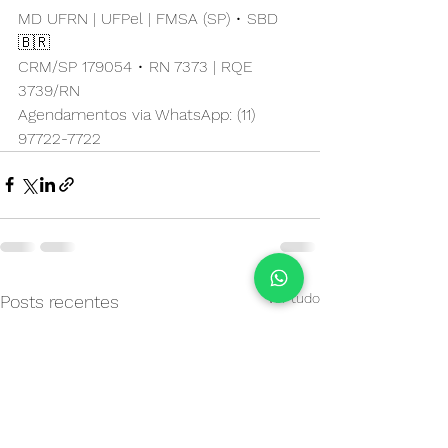
MD UFRN | UFPel | FMSA (SP) • SBD 
🇧🇷
CRM/SP 179054 • RN 7373 | RQE 
3739/RN
Agendamentos via WhatsApp: (11) 
97722-7722
Ver tudo
Posts recentes